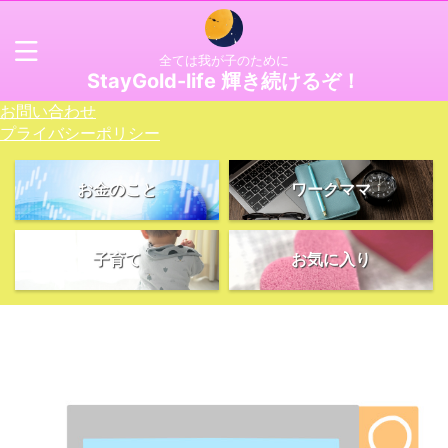
全ては我が子のために
StayGold-life 輝き続けるぞ！
お問い合わせ
プライバシーポリシー
お金のこと
ワークママ
子育て
お気に入り