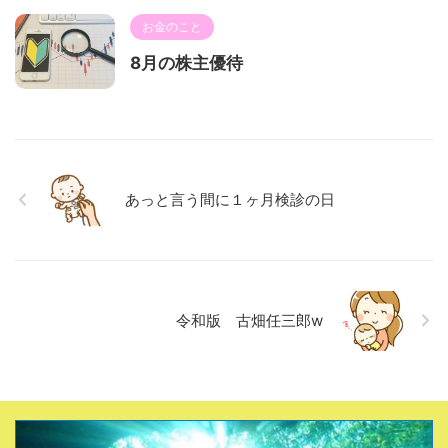
お金のこと
8月の株主優待
あっと言う間に１ヶ月検診の日
令和版 古畑任三郎w