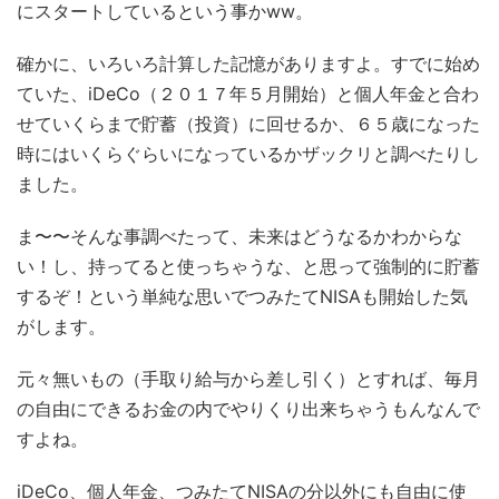
にスタートしているという事かww。
確かに、いろいろ計算した記憶がありますよ。すでに始め
ていた、iDeCo（２０１７年５月開始）と個人年金と合わ
せていくらまで貯蓄（投資）に回せるか、６５歳になった
時にはいくらぐらいになっているかザックリと調べたりし
ました。
ま〜〜そんな事調べたって、未来はどうなるかわからな
い！し、持ってると使っちゃうな、と思って強制的に貯蓄
するぞ！という単純な思いでつみたてNISAも開始した気
がします。
元々無いもの（手取り給与から差し引く）とすれば、毎月
の自由にできるお金の内でやりくり出来ちゃうもんなんで
すよね。
iDeCo、個人年金、つみたてNISAの分以外にも自由に使