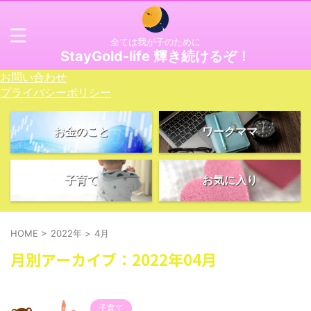
全ては我が子のために
StayGold-life 輝き続けるぞ！
お問い合わせ
プライバシーポリシー
お金のこと
ワークママ
子育て
お気に入り
HOME
>
2022年
>
4月
月別アーカイブ：2022年04月
子育て